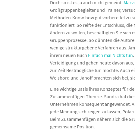
Doch so ist es ja auch nicht gemeint.
Marvi
Coachi
Großgruppenbegleiter und Trainer, versu
Coac
Methoden-Know-how gut vorbereitet zu se
Coach
funktioniert. So reifte der Entschluss, d
ändern zu wollen, beschäftigten Sie sich m
Gruppenprozesse. So dünnten die Autore
wenige strukturgebene Verfahren aus. Am m
ihrem neuen Buch
Einfach mal Nichts tun
.
Verteidigung und gehen heute davon aus, 
zur Zeit Bestmögliche tun möchte. Auch 
Weisbord und Janoff brachten sich bei, s
Eine wichtige Basis ihres Konzeptes für d
Zusammenfügen-Theorie. Sandra hat diese
Unternehmen konsequent angewendet. Aufg
jede Meinung sich zeigen zu lassen, Polar
Beim Zusammenfügen nähern sich die Gru
gemeinsame Position.