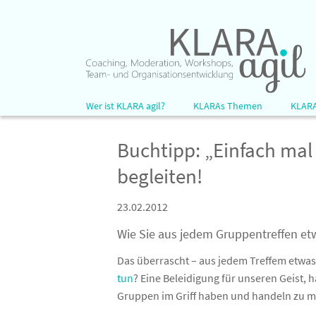
EN
Wer ist KLARA agil?
KLARAs Themen
KLARA
5 Dinge über uns …
Persönlichkeitsentwicklung
Offene
Buchtipp: „Einfach mal
KLARAs Kunden
Agile Tools
Inhous
Lust 
begleiten!
KLARAs Team
Lebendige Organisation
Inse
Bärbel Röpke
Zukunft
23.02.2012
Agil
Rainer Pivit
Wie Sie aus jedem Gruppentreffen 
Boxe
Neue 
Das überrascht – aus jedem Treffem etw
tun
? Eine Beleidigung für unseren Geist, h
Den „
Gruppen im Griff haben und handeln zu 
Klim