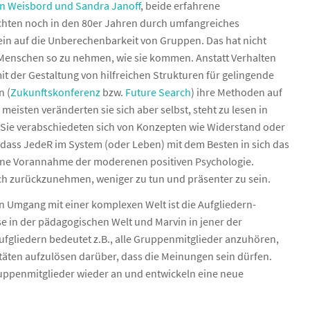
n Weisbord und Sandra Janoff
, beide erfahrene
ng
Artikel: Zurück aus der Zukunft der Neuen Arbeit
chten noch in den 80er Jahren durch umfangreiches
hing-Paket: Dem Neuen auf die Sprünge helfen
KLARAs Buchtipps
in auf die Unberechenbarkeit von Gruppen. Das hat nicht
ing-Paket: Agil gut selbstorganisiert im Beruf und privat
ie Menschen so zu nehmen, wie sie kommen. Anstatt Verhalten
it der Gestaltung von hilfreichen Strukturen für gelingende
n (
Zukunftskonferenz
bzw.
Future Search
) ihre Methoden auf
eisten veränderten sie sich aber selbst, steht zu lesen in
 Sie verabschiedeten sich von Konzepten wie Widerstand oder
dass JedeR im System (oder Leben) mit dem Besten in sich das
eine Vorannahme der moderenen positiven Psychologie.
ich zurückzunehmen, weniger zu tun und präsenter zu sein.
en Umgang mit einer komplexen Welt ist die Aufgliedern-
 in der pädagogischen Welt und Marvin in jener der
liedern bedeutet z.B., alle Gruppenmitglieder anzuhören,
itäten aufzulösen darüber, dass die Meinungen sein dürfen.
ppenmitglieder wieder an und entwickeln eine neue