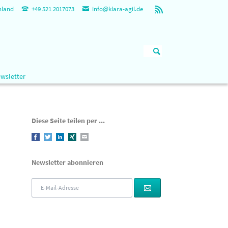
hland
+49 521 2017073
info@klara-agil.de
Navigation
wsletter
überspringen
Diese Seite teilen per ...
Facebook
Twitter
LinkedIn
Xing
E-mail
Newsletter abonnieren
E-
Mail-
Adresse