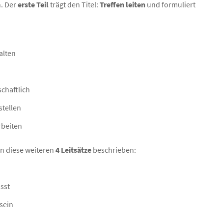
n. Der
erste Teil
trägt den Titel:
Treffen leiten
und formuliert
alten
chaftlich
stellen
rbeiten
n diese weiteren
4 Leitsätze
beschrieben:
sst
 sein