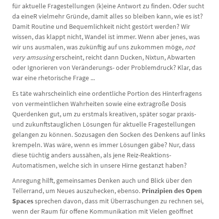
für aktuelle Fragestellungen (k)eine Antwort zu finden. Oder sucht
da eineR vielmehr Gründe, damit alles so bleiben kann, wie es ist?
Damit Routine und Bequemlichkeit nicht gestört werden? Wir
wissen, das klappt nicht, Wandel ist immer. Wenn aber jenes, was
wir uns ausmalen, was zukünftig auf uns zukommen möge,
not
very amsusing
erscheint, reicht dann Ducken, Nixtun, Abwarten
oder Ignorieren von Veränderungs- oder Problemdruck? Klar, das
war eine rhetorische Frage ...
Es täte wahrscheinlich eine ordentliche Portion des Hinterfragens
von vermeintlichen Wahrheiten sowie eine extragroße Dosis
Querdenken gut, um zu erstmals kreativen, später sogar praxis-
und zukunftstauglichen Lösungen für aktuelle Fragestellungen
gelangen zu können. Sozusagen den Socken des Denkens auf links
krempeln. Was wäre, wenn es immer Lösungen gäbe? Nur, dass
diese tüchtig anders aussähen, als jene Reiz-Reaktions-
Automatismen, welche sich in unsere Hirne gestanzt haben?
Anregung hilft, gemeinsames Denken auch und Blick über den
Tellerrand, um Neues auszuhecken, ebenso.
Prinzipien des Open
Spaces
sprechen davon, dass mit Überraschungen zu rechnen sei,
wenn der Raum für offene Kommunikation mit Vielen geöffnet