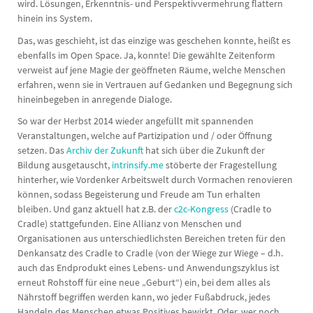
wird. Lösungen, Erkenntnis- und Perspektivvermehrung flattern
hinein ins System.
Das, was geschieht, ist das einzige was geschehen konnte, heißt es
ebenfalls im Open Space. Ja, konnte! Die gewählte Zeitenform
verweist auf jene Magie der geöffneten Räume, welche Menschen
erfahren, wenn sie in Vertrauen auf Gedanken und Begegnung sich
hineinbegeben in anregende Dialoge.
So war der Herbst 2014 wieder angefüllt mit spannenden
Veranstaltungen, welche auf Partizipation und / oder Öffnung
setzen. Das
Archiv der Zukunft
hat sich über die Zukunft der
Bildung ausgetauscht,
intrinsify.me
stöberte der Fragestellung
hinterher, wie Vordenker Arbeitswelt durch Vormachen renovieren
können, sodass Begeisterung und Freude am Tun erhalten
bleiben. Und ganz aktuell hat z.B. der
c2c-Kongress
(Cradle to
Cradle) stattgefunden. Eine Allianz von Menschen und
Organisationen aus unterschiedlichsten Bereichen treten für den
Denkansatz des Cradle to Cradle (von der Wiege zur Wiege – d.h.
auch das Endprodukt eines Lebens- und Anwendungszyklus ist
erneut Rohstoff für eine neue „Geburt“) ein, bei dem alles als
Nährstoff begriffen werden kann, wo jeder Fußabdruck, jedes
Handeln des Menschen etwas Positives bewirkt. Oder, wer noch