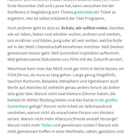
Ende November Zeit und Laune hat, kann versuchen bei der
Konferenz in Magdeburg zum Thema
greencities
ein Ticket zu
ergattern. Hier ist selbst erklärend der Titel Programm.
Auch anderen geht es also so.
Schatz, wir sollten reden.
Darüber,
wie wir leben, lieben und arbeiten wollen, wohnen und sterben,
uns ernähren und bilden, jung oder alt sein wollen, welche Rolle
wir in der (Welt-) Gemeinschaft einnehmen möchten. Weil Denken
gemeinsam besser geht. Weil zumindest Inspiration aufkommt.
Weil gemeinsames Diskutieren uns Flirts mit der Zukunft serviert.
Manchmal kann man das NEUE noch gar nicht in Worte fassen, wir
FÜHLEN nur, da muss es lang gehen. Lange genug hingefühlt,
tauchen Konturen, Beispiele, Metaphern und irgendwann auch
Worte auf. Manches ist vielleicht genau anders herum als bisher
eine gute Idee. Warum nicht zwei kleinere Zimmer haben, die
beheizt im Winter Rückzug bieten und das Ganze
in ein großes
Gartenhaus
gefügt? Warum nicht Arbeit als Selbstausdruck
verstehen, warum nicht als erwachsene Person von Kindern
lernen. Warum nicht mehr Alters(vor)freude anstatt Vorsorge?
Warum nicht mehr
Teilen
und gemeinsam nutzen? Warum sich
nicht gemeinsam treffen in einer Werkhalle, nähen, gestalten und