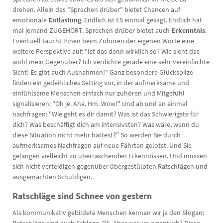
drehen. Allein das "Sprechen drüber" bietet Chancen auf
emotionale
Entlastung
. Endlich ist ES einmal gesagt. Endlich hat
mal jemand ZUGEHÖRT. Sprechen drüber bietet auch
Erkenntnis
.
Eventuell taucht Ihnen beim Zuhören der eigenen Worte eine
weitere Perspektive auf: "Ist das denn wirklich so? Wie sieht das
wohl mein Gegenüber? Ich verdichte gerade eine sehr vereinfachte
Sicht! Es gibt auch Ausnahmen!" Ganz besondere Glückspilze
finden ein gedeihliches Setting vor, in der aufmerksame und
einfühlsame Menschen einfach nur zuhören und Mitgefühl
signalisieren: "Oh je. Aha. Hm. Wow!" Und ab und an einmal
nachfragen: "Wie geht es dir damit? Was ist das Schwierigste für
dich? Was beschäftigt dich am intensivsten? Was wäre, wenn du
diese Situation nicht mehr hättest?" So werden Sie durch
aufmerksames Nachfragen auf neue Fährten gelotst. Und Sie
gelangen vielleicht zu überraschenden Erkenntissen. Und müssen
sich nicht verteidigen gegenüber übergestülpten Ratschlägen und
ausgemachten Schuldigen.
Ratschläge sind Schnee von gestern
Als kommunikativ gebildete Menschen kennen wir ja den Slogan: