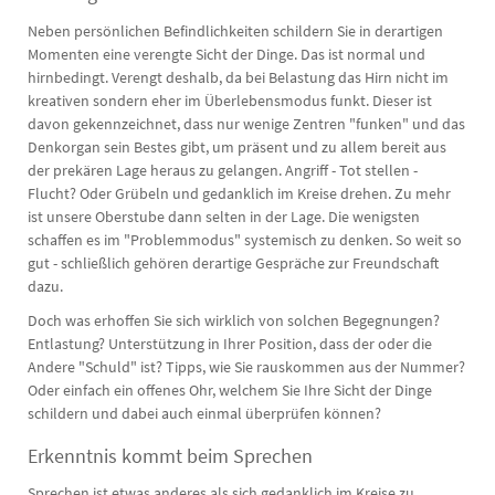
Neben persönlichen Befindlichkeiten schildern Sie in derartigen
Momenten eine verengte Sicht der Dinge. Das ist normal und
hirnbedingt. Verengt deshalb, da bei Belastung das Hirn nicht im
kreativen sondern eher im Überlebensmodus funkt. Dieser ist
davon gekennzeichnet, dass nur wenige Zentren "funken" und das
Denkorgan sein Bestes gibt, um präsent und zu allem bereit aus
der prekären Lage heraus zu gelangen. Angriff - Tot stellen -
Flucht? Oder Grübeln und gedanklich im Kreise drehen. Zu mehr
ist unsere Oberstube dann selten in der Lage. Die wenigsten
schaffen es im "Problemmodus" systemisch zu denken. So weit so
gut - schließlich gehören derartige Gespräche zur Freundschaft
dazu.
Doch was erhoffen Sie sich wirklich von solchen Begegnungen?
Entlastung? Unterstützung in Ihrer Position, dass der oder die
Andere "Schuld" ist? Tipps, wie Sie rauskommen aus der Nummer?
Oder einfach ein offenes Ohr, welchem Sie Ihre Sicht der Dinge
schildern und dabei auch einmal überprüfen können?
Erkenntnis kommt beim Sprechen
Sprechen ist etwas anderes als sich gedanklich im Kreise zu