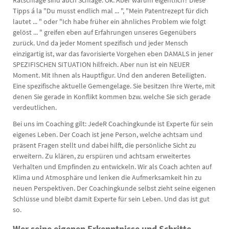
Ratschläge sind auch Schläge. Ok. Aber warum eigentlich? Diese
Tipps á la "Du musst endlich mal ... ", "Mein Patentrezept für dich
lautet ... " oder "Ich habe früher ein ähnliches Problem wie folgt
gelöst ... " greifen eben auf Erfahrungen unseres Gegenübers
zurück. Und da jeder Moment spezifisch und jeder Mensch
einzigartig ist, war das favorisierte Vorgehen eben DAMALS in jener
SPEZIFISCHEN SITUATION hilfreich. Aber nun ist ein NEUER
Moment. Mit Ihnen als Hauptfigur. Und den anderen Beteiligten.
Eine spezifische aktuelle Gemengelage. Sie besitzen Ihre Werte, mit
denen Sie gerade in Konflikt kommen bzw. welche Sie sich gerade
verdeutlichen.
Bei uns im Coaching gilt: JedeR Coachingkunde ist Experte für sein
eigenes Leben. Der Coach ist jene Person, welche achtsam und
präsent Fragen stellt und dabei hilft, die persönliche Sicht zu
erweitern. Zu klären, zu erspüren und achtsam erweitertes
Verhalten und Empfinden zu entwickeln. Wir als Coach achten auf
Klima und Atmosphäre und lenken die Aufmerksamkeit hin zu
neuen Perspektiven. Der Coachingkunde selbst zieht seine eigenen
Schlüsse und bleibt damit Experte für sein Leben. Und das ist gut
so.
Wer seine eigenen Erkenntnisse und Schritte