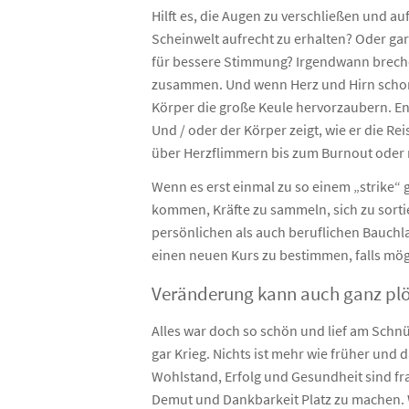
Hilft es, die Augen zu verschließen und a
Scheinwelt aufrecht zu erhalten? Oder gar
für bessere Stimmung? Irgendwann brech
zusammen. Und wenn Herz und Hirn schon
Körper die große Keule hervorzaubern. Ent
Und / oder der Körper zeigt, wie er die Re
über Herzflimmern bis zum Burnout oder m
Wenn es erst einmal zu so einem „strike“ 
kommen, Kräfte zu sammeln, sich zu sort
persönlichen als auch beruflichen Bauc
einen neuen Kurs zu bestimmen, falls mög
Veränderung kann auch ganz plö
Alles war doch so schön und lief am Schn
gar Krieg. Nichts ist mehr wie früher und
Wohlstand, Erfolg und Gesundheit sind f
Demut und Dankbarkeit Platz zu machen. 