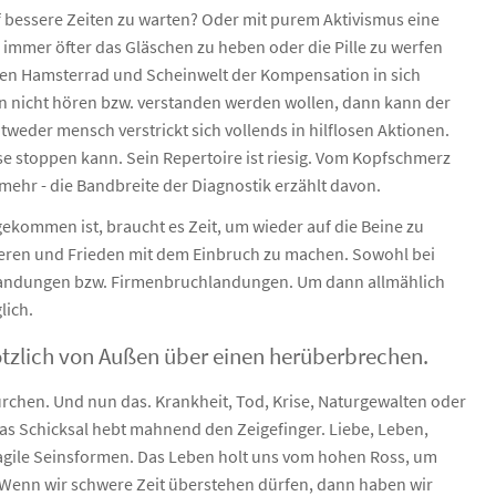
uf bessere Zeiten zu warten? Oder mit purem Aktivismus eine
 immer öfter das Gläschen zu heben oder die Pille zu werfen
en Hamsterrad und Scheinwelt der Kompensation in sich
 nicht hören bzw. verstanden werden wollen, dann kann der
weder mensch verstrickt sich vollends in hilflosen Aktionen.
ise stoppen kann. Sein Repertoire ist riesig. Vom Kopfschmerz
ehr - die Bandbreite der Diagnostik erzählt davon.
gekommen ist, braucht es Zeit, um wieder auf die Beine zu
ieren und Frieden mit dem Einbruch zu machen. Sowohl bei
hlandungen bzw. Firmenbruchlandungen. Um dann allmählich
lich.
tzlich von Außen über einen herüberbrechen.
ürchen. Und nun das. Krankheit, Tod, Krise, Naturgewalten oder
 das Schicksal hebt mahnend den Zeigefinger. Liebe, Leben,
ragile Seinsformen. Das Leben holt uns vom hohen Ross, um
Wenn wir schwere Zeit überstehen dürfen, dann haben wir