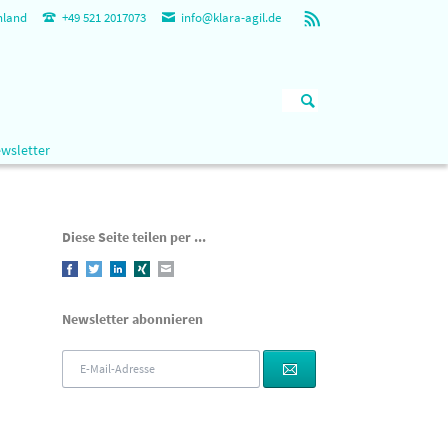
hland
+49 521 2017073
info@klara-agil.de
Navigation
wsletter
überspringen
Diese Seite teilen per ...
Facebook
Twitter
LinkedIn
Xing
E-mail
Newsletter abonnieren
E-
Mail-
Adresse