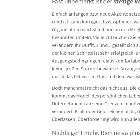
Fast unbemerkt ist der
stetige 
Coachi
Coac
Einfach anfangen bzw. neue Akzente setzen
rund ist, kann korrigiert bzw. optimiert 
Coach
Organisation) wächst mit und an den Mögl
bekannten Umfeld. Vielleicht buchen Sie 
verändern Ihr Outfit. 1 und 1 gesellt sic
der kleinen Schritte ist sehr erfolgreich
Ausgangsbedingungen relativ komfortabel
keine großen Stürme bewährtes Arrangeme
durch das Leben - im Fluss mit dem was ist
Doch manchmal reicht das nicht aus. Die
kommt das Modell des persönlichen Lebe
Unternehmens) an seine Grenzen, manövri
verändert. Kraft oder Geld reichen nicht,
überlassen, Überforderung wird nun allen o
Nichts geht mehr. Rien ne va plu