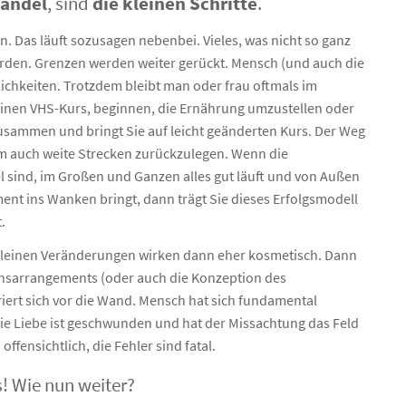
Wandel
, sind
die kleinen Schritte
.
ng
Artikel: Zurück aus der Zukunft der Neuen Arbeit
hing-Paket: Dem Neuen auf die Sprünge helfen
. Das läuft sozusagen nebenbei. Vieles, was nicht so ganz
KLARAs Buchtipps
werden. Grenzen werden weiter gerückt. Mensch (und auch die
ing-Paket: Agil gut selbstorganisiert im Beruf und privat
ichkeiten. Trotzdem bleibt man oder frau oftmals im
einen VHS-Kurs, beginnen, die Ernährung umzustellen oder
h zusammen und bringt Sie auf leicht geänderten Kurs. Der Weg
, um auch weite Strecken zurückzulegen. Wenn die
 sind, im Großen und Ganzen alles gut läuft und von Außen
nt ins Wanken bringt, dann trägt Sie dieses Erfolgsmodell
.
 kleinen Veränderungen wirken dann eher kosmetisch. Dann
nsarrangements (oder auch die Konzeption des
ert sich vor die Wand. Mensch hat sich fundamental
 die Liebe ist geschwunden und hat der Missachtung das Feld
ffensichtlich, die Fehler sind fatal.
s! Wie nun weiter?