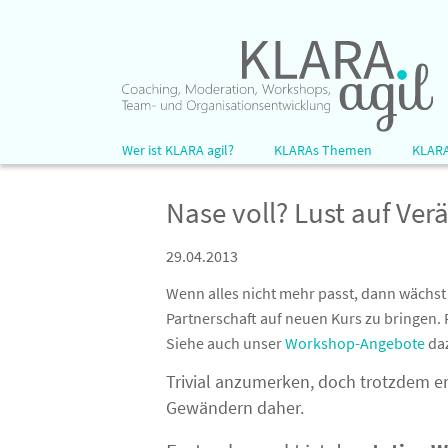
EN
Wer ist KLARA agil?
KLARAs Themen
KLARA
5 Dinge über uns …
Persönlichkeitsentwicklung
Offene
Nase voll? Lust auf Ve
KLARAs Kunden
Agile Tools
Inhous
Lust 
KLARAs Team
Lebendige Organisation
29.04.2013
Inse
Bärbel Röpke
Zukunft
Wenn alles nicht mehr passt, dann wächst 
Agil
Rainer Pivit
Partnerschaft auf neuen Kurs zu bringen. F
Boxe
Siehe auch unser
Workshop-Angebote
da
Neue 
Trivial anzumerken, doch trotzdem 
Den „
Gewändern daher.
Klim