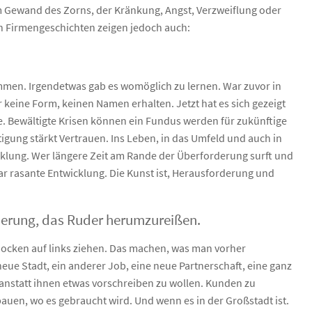
im Gewand des Zorns, der Kränkung, Angst, Verzweiflung oder
ch Firmengeschichten zeigen jedoch auch:
ommen. Irgendetwas gab es womöglich zu lernen. War zuvor in
 keine Form, keinen Namen erhalten. Jetzt hat es sich gezeigt
. Bewältigte Krisen können ein Fundus werden für zukünftige
ung stärkt Vertrauen. Ins Leben, in das Umfeld und auch in
icklung. Wer längere Zeit am Rande der Überforderung surft und
gar rasante Entwicklung. Die Kunst ist, Herausforderung und
rung, das Ruder herumzureißen.
 Socken auf links ziehen. Das machen, was man vorher
ue Stadt, ein anderer Job, eine neue Partnerschaft, eine ganz
 anstatt ihnen etwas vorschreiben zu wollen. Kunden zu
en, wo es gebraucht wird. Und wenn es in der Großstadt ist.