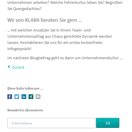
Unternehmen arbeiten? Welche Fehlerkultur leben Sie? Begrüßen
Sie Quergedachtes?
Wir von KLARA beraten Sie gern ...
... mit welchen Ansätzen Sie in Ihrem Team- und
Unternehmensalltag aus Chaos gerichtete Dynamik werden
lassen. Kontaktieren Sie uns für ein erstes kostenfreies
Infogespräch!
Im nächsten Blogbeitrag geht es dann um Unternehmenskultur ...
Zurück
Diese Seite teilen per ...
Facebook
Twitter
LinkedIn
Xing
E-mail
Newsletter abonnieren
E-
Mail-
Adresse