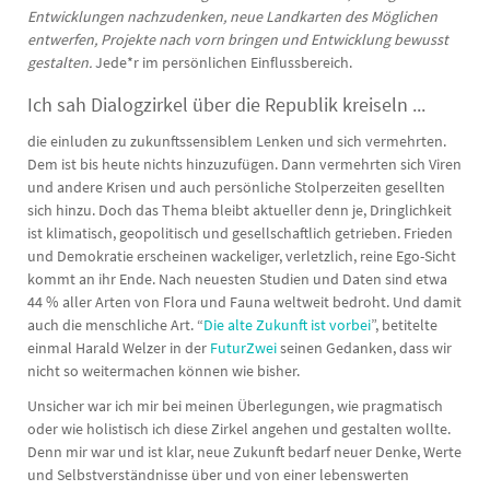
Entwicklungen nachzudenken, neue Landkarten des Möglichen
entwerfen, Projekte nach vorn bringen und Entwicklung bewusst
gestalten.
Jede*r im persönlichen Einflussbereich.
Ich sah Dialogzirkel über die Republik kreiseln ...
die einluden zu zukunftssensiblem Lenken und sich vermehrten.
Dem ist bis heute nichts hinzuzufügen. Dann vermehrten sich Viren
und andere Krisen und auch persönliche Stolperzeiten gesellten
sich hinzu. Doch das Thema bleibt aktueller denn je, Dringlichkeit
ist klimatisch, geopolitisch und gesellschaftlich getrieben. Frieden
und Demokratie erscheinen wackeliger, verletzlich, reine Ego-Sicht
kommt an ihr Ende. Nach neuesten Studien und Daten sind etwa
44 % aller Arten von Flora und Fauna weltweit bedroht. Und damit
auch die menschliche Art. “
Die alte Zukunft ist vorbei
”, betitelte
einmal Harald Welzer in der
FuturZwei
seinen Gedanken, dass wir
nicht so weitermachen können wie bisher.
Unsicher war ich mir bei meinen Überlegungen, wie pragmatisch
oder wie holistisch ich diese Zirkel angehen und gestalten wollte.
Denn mir war und ist klar, neue Zukunft bedarf neuer Denke, Werte
und Selbstverständnisse über und von einer lebenswerten