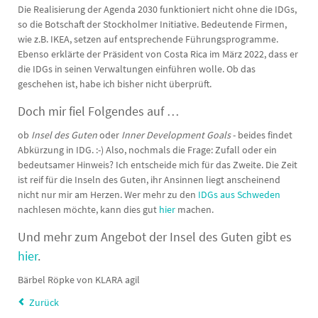
Die Realisierung der Agenda 2030 funktioniert nicht ohne die IDGs,
so die Botschaft der Stockholmer Initiative. Bedeutende Firmen,
wie z.B. IKEA, setzen auf entsprechende Führungsprogramme.
Ebenso erklärte der Präsident von Costa Rica im März 2022, dass er
die IDGs in seinen Verwaltungen einführen wolle. Ob das
geschehen ist, habe ich bisher nicht überprüft.
Doch mir fiel Folgendes auf …
ob
Insel des Guten
oder
Inner Development Goals
- beides findet
Abkürzung in IDG. :-) Also, nochmals die Frage: Zufall oder ein
bedeutsamer Hinweis? Ich entscheide mich für das Zweite. Die Zeit
ist reif für die Inseln des Guten, ihr Ansinnen liegt anscheinend
nicht nur mir am Herzen. Wer mehr zu den
IDGs aus Schweden
nachlesen möchte, kann dies gut
hier
machen.
Und mehr zum Angebot der Insel des Guten gibt es
hier
.
Bärbel Röpke von KLARA agil
Zurück