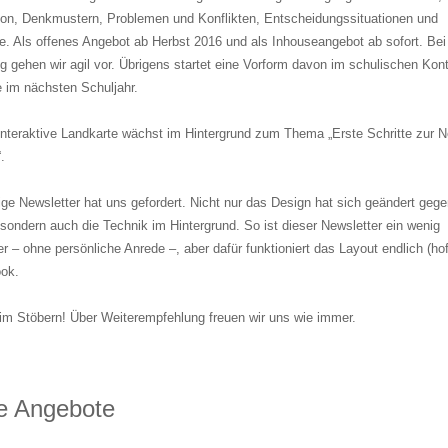
n, Denkmustern, Problemen und Konflikten, Entscheidungssituationen und
e. Als offenes Angebot ab Herbst 2016 und als Inhouseangebot ab sofort. Bei
g gehen wir agil vor. Übrigens startet eine Vorform davon im schulischen Kont
e im nächsten Schuljahr.
interaktive Landkarte wächst im Hintergrund zum Thema „Erste Schritte zur 
.
ige Newsletter hat uns gefordert. Nicht nur das Design hat sich geändert gege
 sondern auch die Technik im Hintergrund. So ist dieser Newsletter ein wenig
r – ohne persönliche Anrede –, aber dafür funktioniert das Layout endlich (hof
ook.
im Stöbern! Über Weiterempfehlung freuen wir uns wie immer.
le Angebote