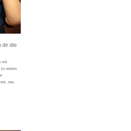
 dir die
 mit
e zu weiten
ße
heit, neu