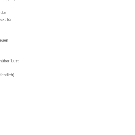
 der
ext für
Neuen
nüber 'Lust
fentlich)