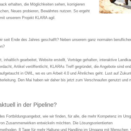
ack erhalten, die Möglichkeiten sehen, korrigieren
chen, Neues probieren, Bewährtes nutzen. So ergeht
mit unserem Projekt KLARA agil.
r seit Ende des Jahres geschafft? Neben unserem ganz normalen berufliche
en?
rt, inhaltlich gearbeitet, Website erstellt, Vorträge gehalten, interaktive Landka
dacht, Artikel veröffentlicht, KLARAs Treff gegründet, die Angebote sind endl
 aufgetaucht in OWL, wo es um Arbeit 4.0 und Ähnliches geht. Lust auf Zukunf
terleitung. Den Mai haben wir daher bis jetzt zum Verschnaufen genutzt und 
ktuell in der Pipeline?
es Fortbildungsangebot, wie wir finden, für alle, die mehr Kompetenz im Um
von Zusammenwirken entwickeln möchten. Die Lösungsorientierten
smethoden. 8 Tage für mehr Haltung und Handling im Umgang mit Menschen,