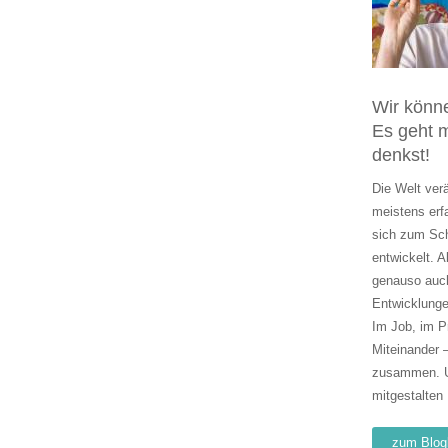
Wir könn
Es geht m
denkst!
Die Welt ver
meistens erf
sich zum Sc
entwickelt. A
genauso auch
Entwicklunge
Im Job, im P
Miteinander 
zusammen. U
mitgestalten
zum Blog