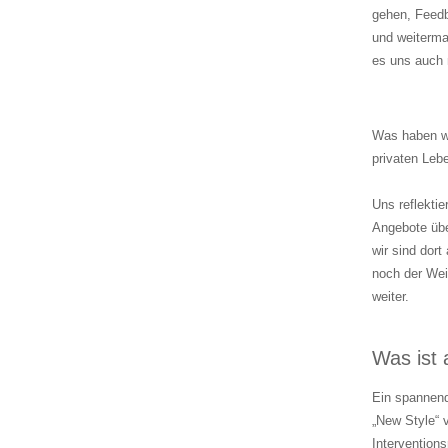
gehen, Feedb
und weiterma
es uns auch 
Was haben wi
privaten Leb
Uns reflektie
Angebote über
wir sind dort
noch der Wei
weiter.
Was ist a
Ein spannend
„New Style“ 
Intervention