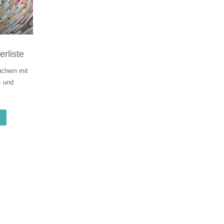
rliste
chern mit
- und