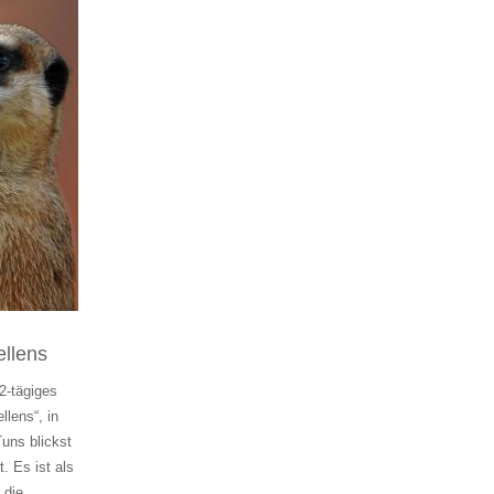
ellens
2-tägiges
llens“, in
uns blickst
. Es ist als
 die