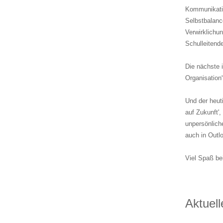
Kommunikatio
Selbstbalanc
Verwirklichun
Schulleitend
Die nächste 
Organisation“
Und der heut
auf Zukunft',
unpersönliche
auch in Outl
Viel Spaß be
Aktuel