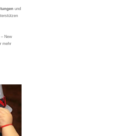
itungen
und
terstützen
r – New
r mehr