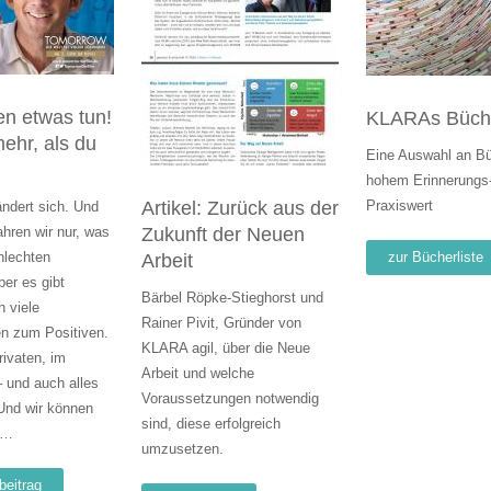
en etwas tun!
KLARAs Büche
ehr, als du
Eine Auswahl an Bü
hohem Erinnerungs
Artikel: Zurück aus der
Praxiswert
ändert sich. Und
ahren wir nur, was
Zukunft der Neuen
hlechten
zur Bücherliste
Arbeit
ber es gibt
Bärbel Röpke-Stieghorst und
 viele
Rainer Pivit, Gründer von
n zum Positiven.
KLARA agil, über die Neue
rivaten, im
Arbeit und welche
– und auch alles
Voraussetzungen notwendig
nd wir können
sind, diese erfolgreich
 …
umzusetzen.
beitrag