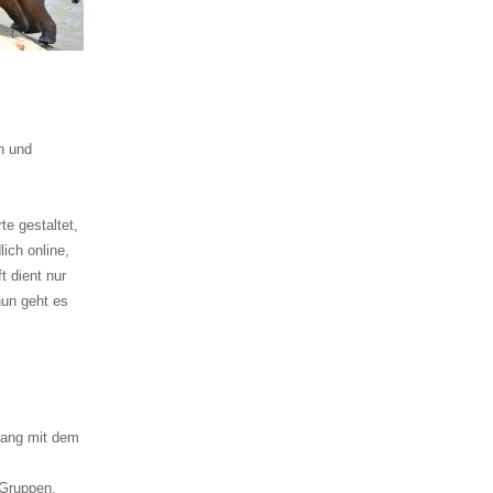
n und
rte gestaltet,
ich online,
t dient nur
nun geht es
gang mit dem
 Gruppen,