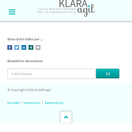
Diese Seite teilen per ...
Facebook
Twitter
LinkedIn
Xing
E-mail
Newsletter abonnieren
E-
Mail-
Adresse
© Copyright 2026: KLARA agil
Navigation
Kontakt
Impressum
Datenschutz
überspringen