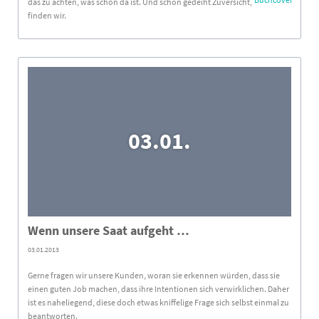
das zu achten, was schon da ist. Und schon gedeiht Zuversicht,
finden wir.
03.01.
Wenn unsere Saat aufgeht …
03.01.2013
Gerne fragen wir unsere Kunden, woran sie erkennen würden, dass sie
einen guten Job machen, dass ihre Intentionen sich verwirklichen. Daher
ist es naheliegend, diese doch etwas kniffelige Frage sich selbst einmal zu
beantworten.